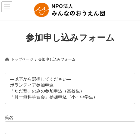
コ
ナ
ン
ビ
テ
ゲ
ン
ー
ツ
シ
へ
ョ
参加申し込みフォーム
ス
ン
キ
に
ッ
移
プ
動
トップページ
参加申し込みフォーム
氏名