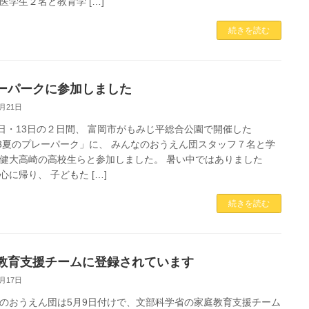
医学生２名と教育学 […]
続きを読む
ーパークに参加しました
8月21日
2日・13日の２日間、 富岡市がもみじ平総合公園で開催した
23夏のプレーパーク」に、 みんなのおうえん団スタッフ７名と学
健大高崎の高校生らと参加しました。 暑い中ではありました
心に帰り、 子どもた […]
続きを読む
教育支援チームに登録されています
8月17日
のおうえん団は5月9日付けで、文部科学省の家庭教育支援チーム