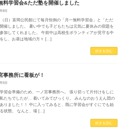
無料学習会&ただ塾を開催しました
8月8日
日（日）富岡公民館にて毎月恒例の「月一無料学習会」と「ただ
開催しました。 暑い中でも子どもたちは元気に夏休みの宿題を
参加してくれました。 午前中は高校生ボランティアが見守る中
をし、お昼は地域の方々 […]
続きを読む
宮事務所に看板が！
8月5日
学習会準備のため、一ノ宮事務所へ。 張り切って片付けをしに
私たちでしたが… 着いてみてびっくり。 みんなのおうえん団の
ありました！！ 中に入ってみると、既に学習会がすぐにでも始
る状態。 なんと、場 […]
続きを読む