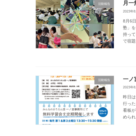
月一
活動報告
2023年
8月6
塾」を
持って
で宿題
一ノ
活動報告
2023年
昨日は
行った
看板が
められ