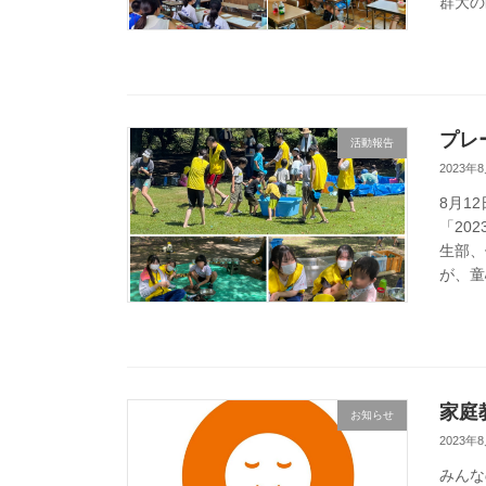
群大の
プレ
活動報告
2023年
8月1
「20
生部、
が、童
家庭
お知らせ
2023年
みんな