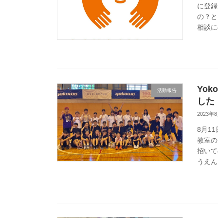
に登録
の？と
相談に
Yo
活動報告
した
2023年
8月1
教室の
招いて
うえん