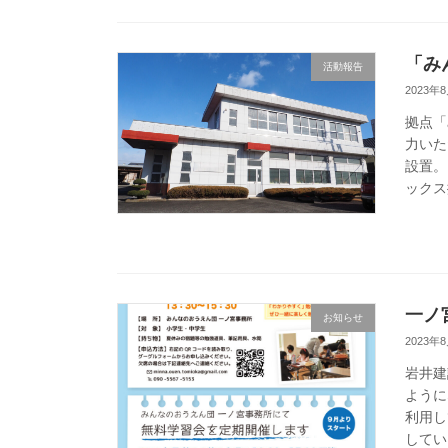
「み
活動報告
2023年
拠点「
力いた
設置。
ックス
一ノ
お知らせ
2023年
岩井建
ように
利用し
してい