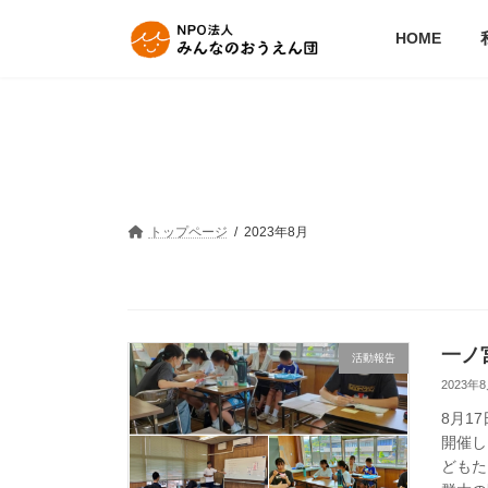
コ
ナ
ン
ビ
HOME
テ
ゲ
ン
ー
ツ
シ
へ
ョ
ス
ン
キ
に
ッ
移
プ
動
トップページ
2023年8月
一ノ
活動報告
2023年
8月1
開催し
どもた