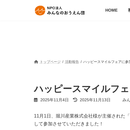
コ
ナ
ン
ビ
HOME
テ
ゲ
ン
ー
ツ
シ
へ
ョ
ス
ン
キ
に
ッ
移
プ
動
トップページ
活動報告
ハッピースマイルフェアに参
ハッピースマイルフェ
最
2025年11月4日
2025年11月13日
み
終
更
新
11月1日、堀川産業株式会社様が主催された
日
して参加させていただきました！
時