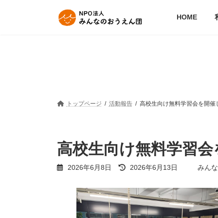
コ
ナ
ン
ビ
HOME
テ
ゲ
ン
ー
ツ
シ
へ
ョ
ス
ン
キ
に
ッ
移
プ
動
トップページ
活動報告
高校生向け無料学習会を開催
高校生向け無料学習会
最
2026年6月8日
2026年6月13日
みんな
終
更
新
日
時